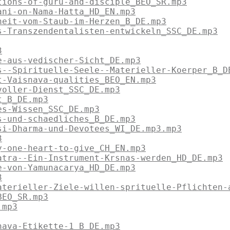
tions-of-guru-and-disciple_BEO_SR.mp3
ani-on-Nama-Hatta_HD_EN.mp3
heit-vom-Staub-im-Herzen_B_DE.mp3
s-Transzendentalisten-entwickeln_SSC_DE.mp3
3
e-aus-vedischer-Sicht_DE.mp3
s--Spirituelle-Seele--Materieller-Koerper_B_D
t-Vaisnava-qualities_BEO_EN.mp3
voller-Dienst_SSC_DE.mp3
t_B_DE.mp3
es-Wissen_SSC_DE.mp3
s-und-schaedliches_B_DE.mp3
si-Dharma-und-Devotees_WI_DE.mp3.mp3
3
y-one-heart-to-give_CH_EN.mp3
atra--Ein-Instrument-Krsnas-werden_HD_DE.mp3
e-von-Yamunacarya_HD_DE.mp3
3
aterieller-Ziele-willen-sprituelle-Pflichten-
BEO_SR.mp3
.mp3
nava-Etikette-1_B_DE.mp3