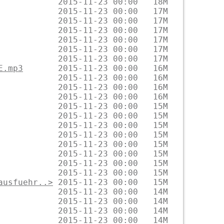
E.mp3
ausfuehr..>