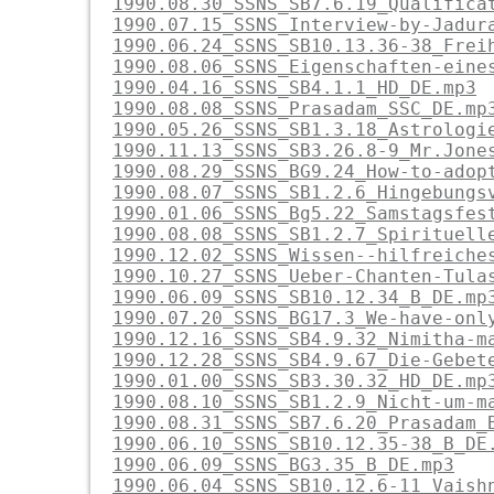
1990.08.30_SSNS_SB7.6.19_Qualifica
1990.07.15_SSNS_Interview-by-Jadur
1990.06.24_SSNS_SB10.13.36-38_Frei
1990.08.06_SSNS_Eigenschaften-eine
1990.04.16_SSNS_SB4.1.1_HD_DE.mp3
1990.08.08_SSNS_Prasadam_SSC_DE.mp
1990.05.26_SSNS_SB1.3.18_Astrologi
1990.11.13_SSNS_SB3.26.8-9_Mr.Jone
1990.08.29_SSNS_BG9.24_How-to-adop
1990.08.07_SSNS_SB1.2.6_Hingebungs
1990.01.06_SSNS_Bg5.22_Samstagsfes
1990.08.08_SSNS_SB1.2.7_Spirituell
1990.12.02_SSNS_Wissen--hilfreiche
1990.10.27_SSNS_Ueber-Chanten-Tula
1990.06.09_SSNS_SB10.12.34_B_DE.mp
1990.07.20_SSNS_BG17.3_We-have-onl
1990.12.16_SSNS_SB4.9.32_Nimitha-m
1990.12.28_SSNS_SB4.9.67_Die-Gebet
1990.01.00_SSNS_SB3.30.32_HD_DE.mp
1990.08.10_SSNS_SB1.2.9_Nicht-um-m
1990.08.31_SSNS_SB7.6.20_Prasadam_
1990.06.10_SSNS_SB10.12.35-38_B_DE
1990.06.09_SSNS_BG3.35_B_DE.mp3
1990.06.04_SSNS_SB10.12.6-11_Vaish