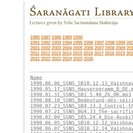
1985
1987
1988
1989
1990
1991
1992
1993
1994
1995
1996
1997
1998
1999
20
2001
2002
2003
2004
2005
2006
2007
2008
2009
20
2011
2012
2013
2014
2015
2016
2017
2018
2019
20
2021
2022
2023
2024
2025
2026
Name
1990.06.06_SSNS_SB10.12.13_Vaishna
1990.05.17_SSNS_Hausprogramm_B_DE.
1990.01.31_SSNS_SB1.5.40_ZG_HR.mp3
1990.08.10_SSNS_Bedeutung-des-spir
1990.07.23_SSNS_SB4.13.2_Control-t
1990.07.21_SSNS_BG4.33_The-sacrifi
1990.02.09_SSNS_SB5.24.4_Die-Ausbi
1990.06.05_SSNS_SB10.12.12_Vaishna
1990.06.07_SSNS_SB10.12.14_Vaishna