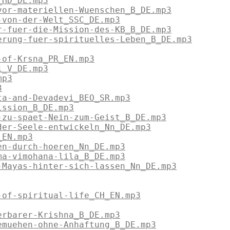
_HD_DE.mp3
vor-materiellen-Wuenschen_B_DE.mp3
-von-der-Welt_SSC_DE.mp3
r-fuer-die-Mission-des-KB_B_DE.mp3
erung-fuer-spirituelles-Leben_B_DE.mp3
-of-Krsna_PR_EN.mp3
1_V_DE.mp3
mp3
3
ta-and-Devadevi_BEO_SR.mp3
ission_B_DE.mp3
-zu-spaet-Nein-zum-Geist_B_DE.mp3
der-Seele-entwickeln_Nn_DE.mp3
_EN.mp3
en-durch-hoeren_Nn_DE.mp3
ma-vimohana-lila_B_DE.mp3
-Mayas-hinter-sich-lassen_Nn_DE.mp3
-of-spiritual-life_CH_EN.mp3
erbarer-Krishna_B_DE.mp3
emuehen-ohne-Anhaftung_B_DE.mp3