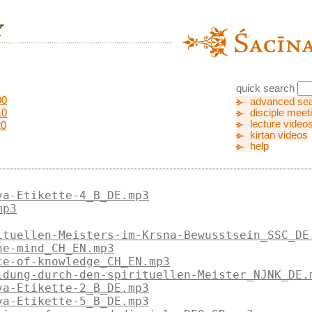
quick search
00
advanced se
10
disciple meet
lecture video
20
kirtan videos
help
va-Etikette-4_B_DE.mp3
mp3
ituellen-Meisters-im-Krsna-Bewusstsein_SSC_DE
he-mind_CH_EN.mp3
ce-of-knowledge_CH_EN.mp3
ldung-durch-den-spirituellen-Meister_NJNK_DE.
va-Etikette-2_B_DE.mp3
va-Etikette-5_B_DE.mp3