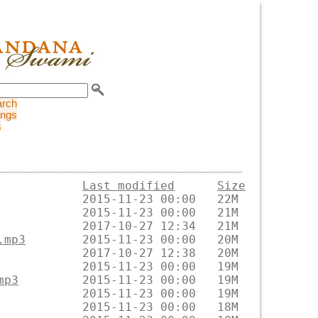
arch
ings
s
Last modified
Size
.mp3
mp3