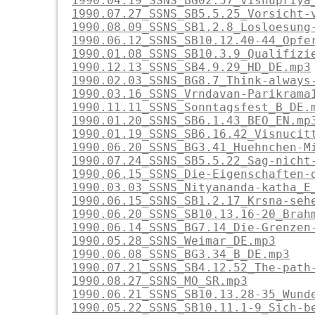
1990.04.19_SSNS_BG02.57_Visnupriya
1990.07.27_SSNS_SB5.5.25_Vorsicht-
1990.08.09_SSNS_SB1.2.8_Losloesung
1990.06.12_SSNS_SB10.12.40-44_Opfe
1990.01.08_SSNS_SB10.3.9_Qualifizi
1990.12.13_SSNS_SB4.9.29_HD_DE.mp3
1990.02.03_SSNS_BG8.7_Think-always
1990.03.16_SSNS_Vrndavan-Parikrama
1990.11.11_SSNS_Sonntagsfest_B_DE.
1990.01.20_SSNS_SB6.1.43_BEO_EN.mp
1990.01.19_SSNS_SB6.16.42_Visnucit
1990.06.20_SSNS_BG3.41_Huehnchen-M
1990.07.24_SSNS_SB5.5.22_Sag-nicht
1990.06.15_SSNS_Die-Eigenschaften-
1990.03.03_SSNS_Nityananda-katha_E
1990.06.15_SSNS_SB1.2.17_Krsna-seh
1990.06.20_SSNS_SB10.13.16-20_Brah
1990.06.14_SSNS_BG7.14_Die-Grenzen
1990.05.28_SSNS_Weimar_DE.mp3
1990.06.08_SSNS_BG3.34_B_DE.mp3
1990.07.21_SSNS_SB4.12.52_The-path
1990.08.27_SSNS_MO_SR.mp3
1990.06.21_SSNS_SB10.13.28-35_Wund
1990.05.22_SSNS_SB10.11.1-9_Sich-b