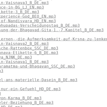
in-Vaisnava3_B_DE.mp3
nce-in-BG_LJ_EN.mp3
ikette-3_B_DE.mp3
xperience-God_BEO_EN.mp3
-of-Nandisvara_HD_EN.mp3
bhupadas-Verscheidungstag_B_DE.mp3
sung-der-Bhagavad-Gita-1.-7.Kapitel_B_DE.mp3
lernen--die-Aufmerksamkeit-auf-Krsna-zu-lenke
in-Vaisnava2_B_DE.mp3
sche-Rattenbox_SSC_DE.mp3
hnava-Etikette-6_B_DE.mp3
va_NJNK_DE.mp3
in-Vaisnava1_B_DE.mp3
aramatma-und-Bhagavan_SSC_DE.mp3
p3
el-ans-materielle-Dasein_B_DE.mp3
-nur-ein-Gefuehl_HD_DE.mp3
3
von-Karma_B_DE.mp3
eler-Beziehung_B_DE.mp3